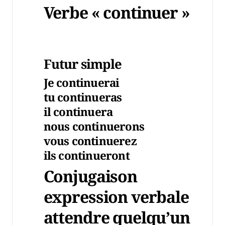
Verbe « continuer »
Futur simple
Je continu
erai
tu continu
eras
il continu
era
nous continu
erons
vous continu
erez
ils continu
eront
Conjugaison
expression verbale
attendre quelqu’un