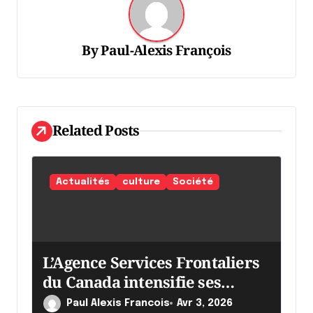
t
i
o
By
Paul-Alexis François
n
d
e
Related Posts
l
'
Actualités
culture
Société
a
r
t
i
L’Agence Services Frontaliers
du Canada intensifie ses
c
efforts
l
Paul Alexis Francois
Avr 3, 2026