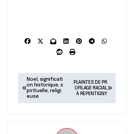
N
Noel, significati
PLAINTES DE PR
a
on historique, s
OFILAGE RACIAL
pirituelle, religi
À REPENTIGNY
v
euse
i
g
a