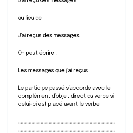
J’ai reçu des messages
au lieu de
J’ai reçus des messages.
On peut écrire :
Les messages que j’ai reçus
Le participe passé s’accorde avec le
complément d’objet direct du verbe si
celui-ci est placé avant le verbe.
,,,,,,,,,,,,,,,,,,,,,,,,,,,,,,,,,,,,,,,,,,,,,,,,,,,,,,,,,,,,,,,,,,,,,,,,,
,,,,,,,,,,,,,,,,,,,,,,,,,,,,,,,,,,,,,,,,,,,,,,,,,,,,,,,,,,,,,,,,,,,,,,,,,