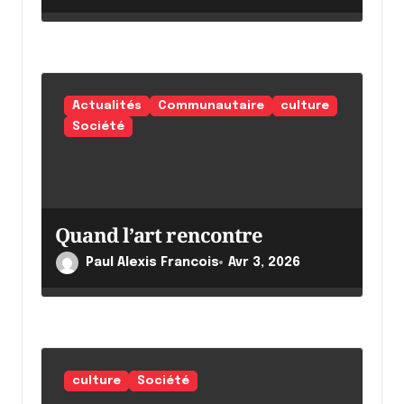
e
Actualités
Communautaire
culture
Société
Quand l’art rencontre
Paul Alexis Francois
Avr 3, 2026
culture
Société