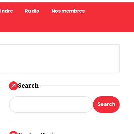
oindre
Radio
Nos membres
Search
Search