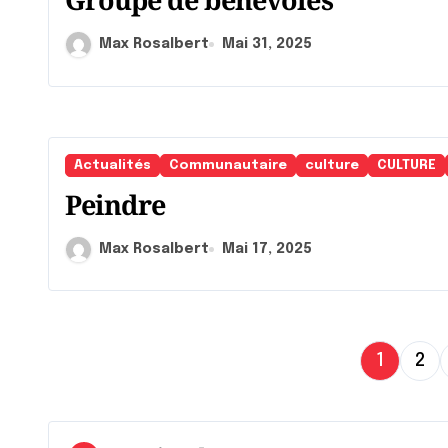
Max Rosalbert
Mai 31, 2025
Actualités
Communautaire
culture
CULTURE
Peindre
Max Rosalbert
Mai 17, 2025
P
1
2
a
g