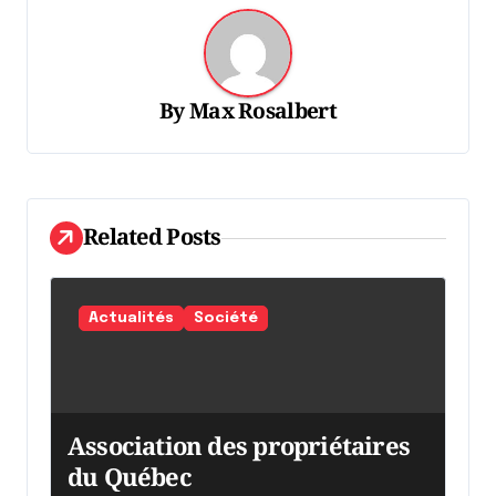
i
o
n
By
Max Rosalbert
d
e
l
Related Posts
'
a
r
Actualités
Société
t
i
c
Association des propriétaires
l
du Québec