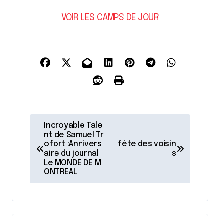
VOIR LES CAMPS DE JOUR
N
Incroyable Tale
a
nt de Samuel Tr
ofort :Annivers
fête des voisin
v
aire du journal
s
Le MONDE DE M
i
ONTREAL
g
a
t