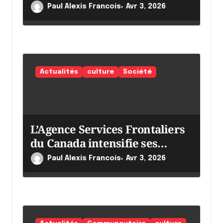
e
Paul Alexis Francois
Avr 3, 2026
Actualités
culture
Société
L’Agence Services Frontaliers
du Canada intensifie ses
efforts
Paul Alexis Francois
Avr 3, 2026