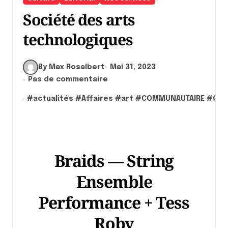
Société des arts
technologiques
By Max Rosalbert
Mai 31, 2023
Pas de commentaire
#
actualités
#
Affaires
#
art
#
COMMUNAUTAIRE
#
Cul
Braids — String
Ensemble
Performance + Tess
Roby