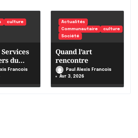
s
culture
Actualités
Communautaire
culture
Société
 Services
Quand l’art
ers du
rencontre
ntensifie
exis Francois
Paul Alexis Francois
ts
6
Avr 3, 2026