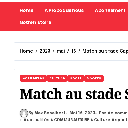
Home
A Propos de nous
Abonnement
Notre histoire
Home
2023
mai
16
Match au stade Sa
Actualités
culture
sport
Sports
Match au stade
By Max Rosalbert
Mai 16, 2023
Pas de comm
#
actualités
#
COMMUNAUTAIRE
#
Culture
#
sport 