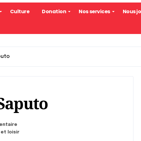
Culture
Donation
Nos services
Nous j
puto
 Saputo
entaire
et loisir