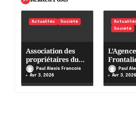
o
n
Actualités
Société
Actualité
Société
d
e
Association des
L’Agence
l
propriétaires du
Frontali
Québec
Canada i
'
Paul Alexis Francois
Paul Al
ses effor
Avr 3, 2026
Avr 3, 202
a
r
t
i
c