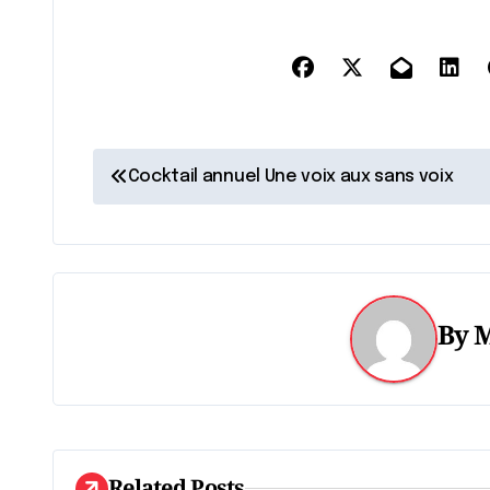
N
Cocktail annuel Une voix aux sans voix
a
v
i
By
M
g
a
t
i
Related Posts