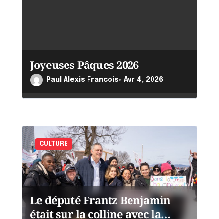
a
r
t
i
Joyeuses Pâques 2026
c
Paul Alexis Francois
Avr 4, 2026
l
e
CULTURE
Le député Frantz Benjamin
était sur la colline avec la