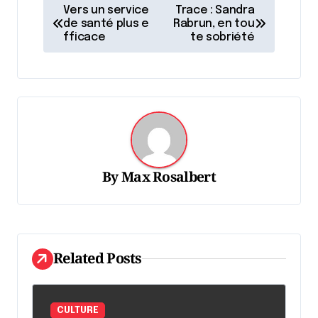
N
Vers un service
Trace : Sandra
a
de santé plus e
Rabrun, en tou
fficace
te sobriété
v
i
g
a
t
i
By
Max Rosalbert
o
n
d
Related Posts
e
l
'
CULTURE