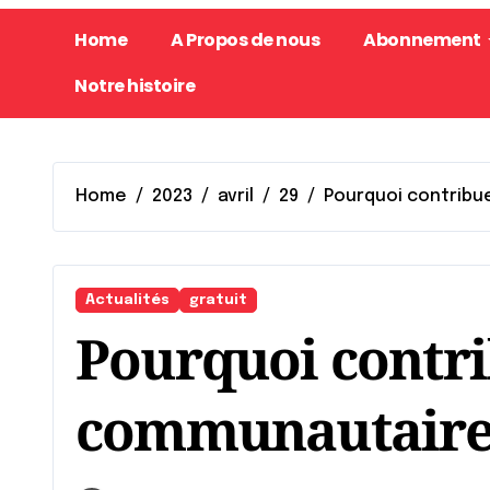
Home
A Propos de nous
Abonnement
Notre histoire
Home
2023
avril
29
Pourquoi contribu
Actualités
gratuit
Pourquoi contri
communautaire