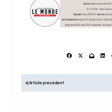
N
Article précédent
a
v
i