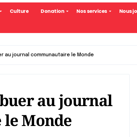
Culture
Donation
Nos services
Nous j
er au journal communautaire le Monde
buer au journal
 le Monde