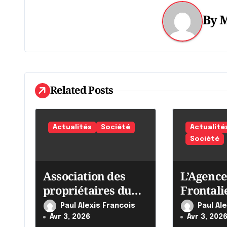
g
By
M
a
t
i
Related Posts
o
n
Actualités
Société
Actualité
d
Société
e
Association des
L’Agence
l
propriétaires du
Frontali
'
Québec
Canada i
Paul Alexis Francois
Paul Al
ses effor
a
Avr 3, 2026
Avr 3, 202