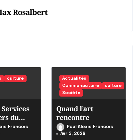
ax Rosalbert
s
culture
Actualités
Communautaire
culture
Société
 Services
Quand l’art
ers du
rencontre
ntensifie
exis Francois
Paul Alexis Francois
ts
6
Avr 3, 2026