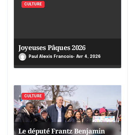
a
CULTURE
r
t
i
c
Joyeuses Pâques 2026
l
Paul Alexis Francois
Avr 4, 2026
e
CULTURE
Le député Frantz Benjamin