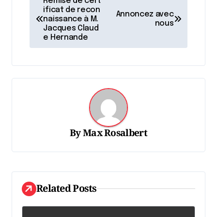
Remise de cert
a
ificat de recon
Annoncez avec
naissance à M.
nous
v
Jacques Claud
e Hernande
i
g
a
t
i
o
By
Max Rosalbert
n
d
e
l
Related Posts
'