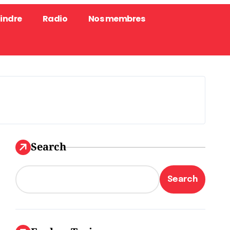
oindre
Radio
Nos membres
Search
Search