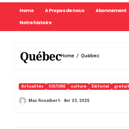
Home
A Propos de nous
Abonnement
Notre histoire
Québec
Home
Québec
Actualités
CULTURE
culture
Éditorial
gratui
Max Rosalbert
Avr 23, 2025