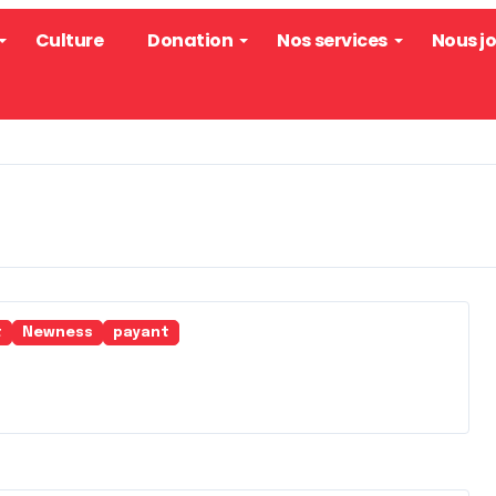
Culture
Donation
Nos services
Nous j
t
Newness
payant