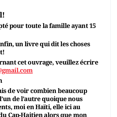
l!
pté pour toute la famille ayant 15
fin, un livre qui dit les choses
t!
nant cet ouvrage, veuillez écrire
@gmail.com
n
mis de voir combien beaucoup
’un de l’autre quoique nous
ts, moi en Haïti, elle ici au
 du Cap-Haitien alors que mon