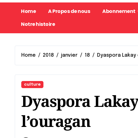
Home
A Propos de nous
Abonnement
Notre histoire
Home
2018
janvier
18
Dyaspora Lakay d
culture
Dyaspora Lakay 
l’ouragan