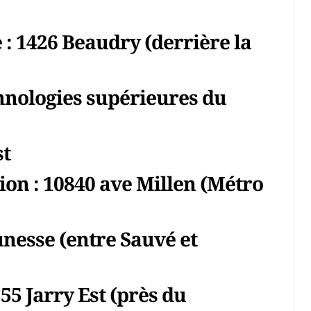
e
: 1426 Beaudry (derrière la
chnologies supérieures du
st
tion
: 10840 ave Millen (Métro
unesse (entre Sauvé et
 55 Jarry Est (près du