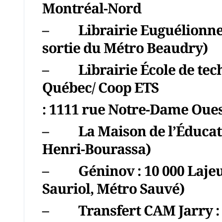
Montréal-Nord
–
Librairie Euguélionn
sortie du Métro Beaudry)
–
Librairie École de te
Québec/ Coop ETS
: 1111 rue Notre-Dame Oue
–
La Maison de l’Éduca
Henri-Bourassa)
–
Géninov
: 10 000 Laje
Sauriol, Métro Sauvé)
–
Transfert CAM Jarry
: