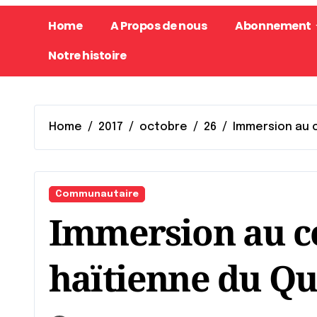
Home
A Propos de nous
Abonnement
Notre histoire
Home
2017
octobre
26
Immersion au c
Communautaire
Immersion au cœ
haïtienne du Q