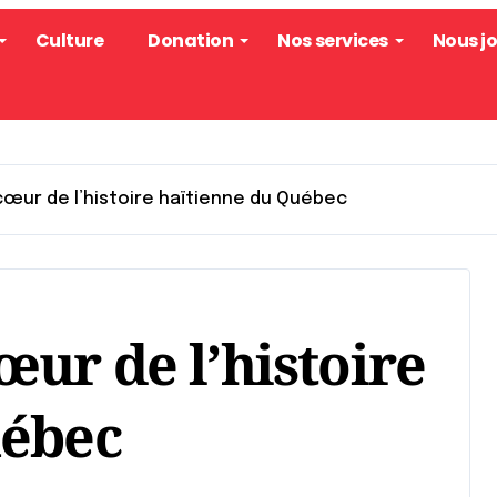
Culture
Donation
Nos services
Nous j
œur de l’histoire haïtienne du Québec
ur de l’histoire
uébec