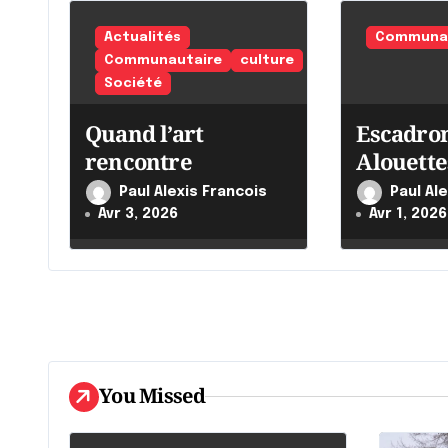
n
Actualités
Communau
d
Communautaire
culture
Société
e
Quand l’art
Escadron
l
rencontre
Alouette
'
Paul Alexis Francois
Paul Al
a
Avr 3, 2026
Avr 1, 2026
r
t
i
c
You Missed
l