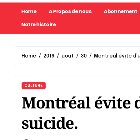
Home
A Propos de nous
Abonnement
Notre histoire
Home
2019
août
30
Montréal évite d’u
CULTURE
Montréal évite d
suicide.