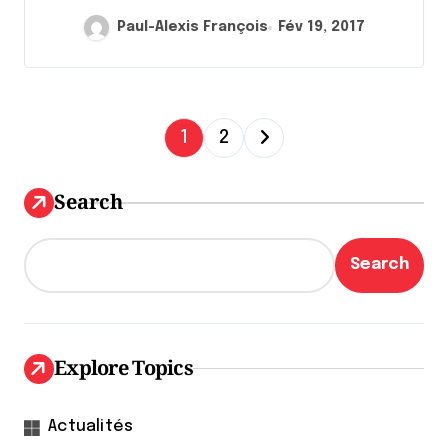
Paul-Alexis François
Fév 19, 2017
P
1
2
a
g
Search
i
n
Search
a
t
i
Explore Topics
o
n
Actualités