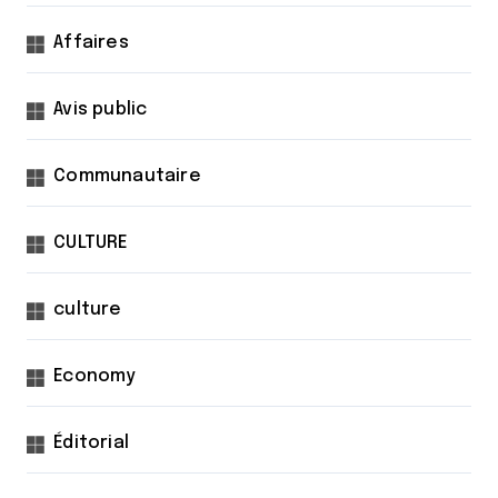
d
Affaires
e
s
Avis public
p
u
Communautaire
b
l
CULTURE
i
c
culture
a
t
Economy
i
Éditorial
o
n