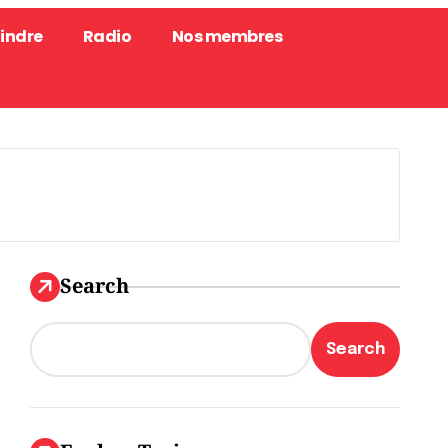
oindre
Radio
Nos membres
Search
Search