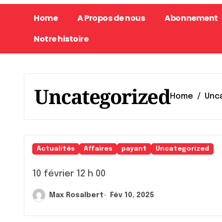
Home
A Propos de nous
Abonnement
Notre histoire
Uncategorized
Home
Unc
Actualités
Affaires
payant
Uncategorized
10 février 12 h 00
Max Rosalbert
Fév 10, 2025