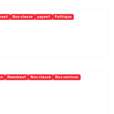
beat
Non classé
payant
Politique
ss
Newsbeat
Non classé
Nos services