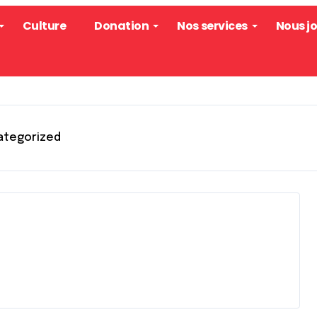
Culture
Donation
Nos services
Nous j
ategorized