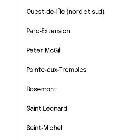
Ouest‐de‐l’Île (nord et sud)
Parc‐Extension
Peter‐McGill
Pointe‐aux‐Trembles
Rosemont
Saint‐Léonard
Saint‐Michel