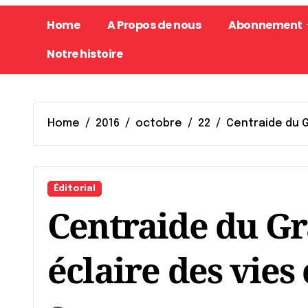
Home
A Propos de nous
Abonnement
Notre histoire
Home
2016
octobre
22
Centraide du G
Éditorial
Centraide du G
éclaire des vies