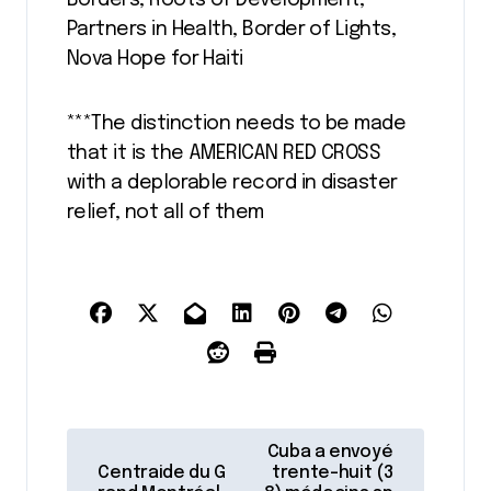
Partners in Health, Border of Lights,
Nova Hope for Haiti
***The distinction needs to be made
that it is the AMERICAN RED CROSS
with a deplorable record in disaster
relief, not all of them
N
Cuba a envoyé
a
Centraide du G
trente-huit (3