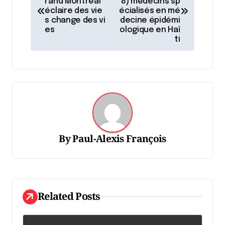
rand Montréal
8) médecins sp
v
éclaire des vie
écialisés en mé
s change des vi
decine épidémi
i
es
ologique en Haï
ti
g
a
t
i
o
n
By
Paul-Alexis François
d
e
l
'
Related Posts
a