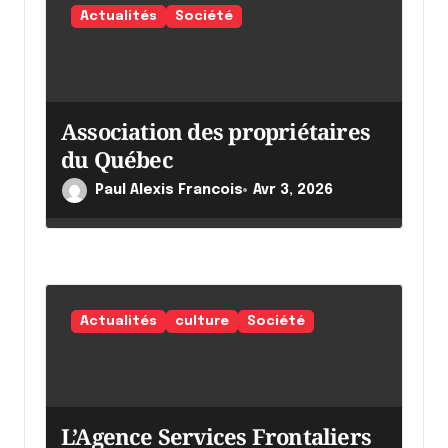
r
Actualités
Société
t
i
c
Association des propriétaires
l
du Québec
e
Paul Alexis Francois
Avr 3, 2026
Actualités
culture
Société
L’Agence Services Frontaliers