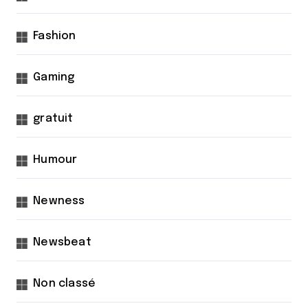
o
n
Fashion
s
Gaming
gratuit
Humour
Newness
Newsbeat
Non classé