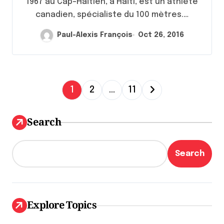
1967 au Cap-Haïtien, à Haïti, est un athlète
canadien, spécialiste du 100 mètres.…
Paul-Alexis François
Oct 26, 2016
P
1
2
…
11
a
g
Search
i
n
Search
a
t
i
Explore Topics
o