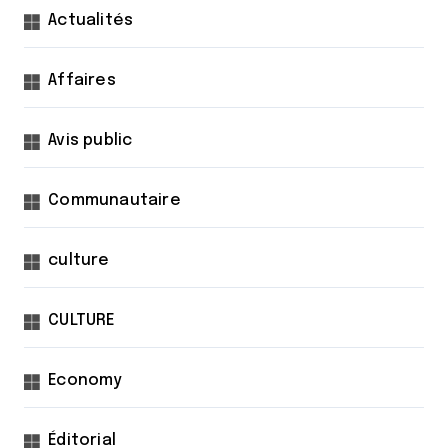
n
Actualités
d
Affaires
e
s
Avis public
p
u
Communautaire
b
l
culture
i
c
CULTURE
a
t
Economy
i
Éditorial