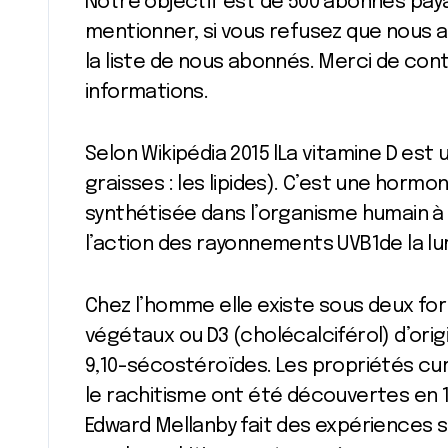
Notre objectif est de 500 abonnés paya
mentionner, si vous refusez que nous a
la liste de nous abonnés. Merci de contr
informations.
Selon Wikipédia 2015 lLa vitamine D est 
graisses : les lipides). C’est une horm
synthétisée dans l’organisme humain à 
l’action des rayonnements UVB1de la lu
Chez l’homme elle existe sous deux form
végétaux ou D3 (cholécalciférol) d’ori
9,10-sécostéroïdes. Les propriétés cur
le rachitisme ont été découvertes en 18
Edward Mellanby fait des expériences s