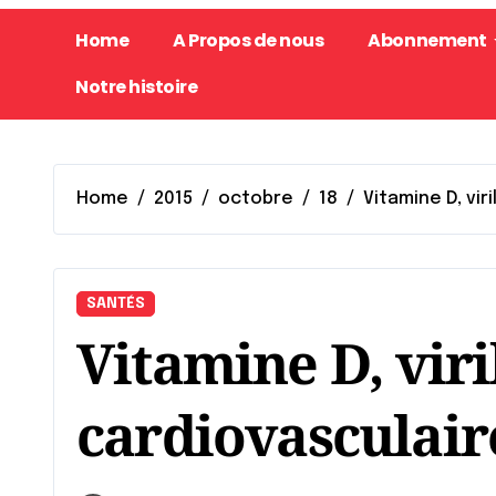
Home
A Propos de nous
Abonnement
Notre histoire
Home
2015
octobre
18
Vitamine D, vir
SANTÉS
Vitamine D, viri
cardiovasculair