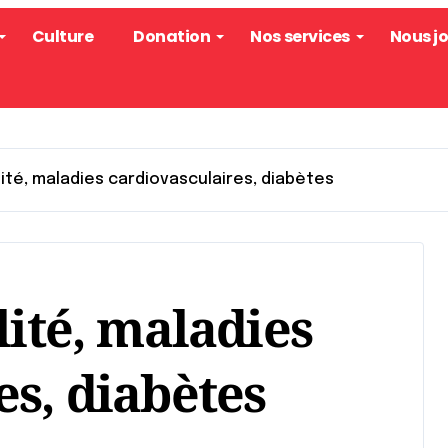
Culture
Donation
Nos services
Nous j
ilité, maladies cardiovasculaires, diabètes
lité, maladies
es, diabètes