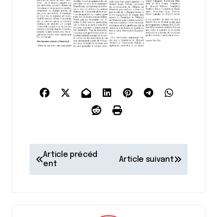
N
Article précéd
Article suivant
a
ent
v
i
g