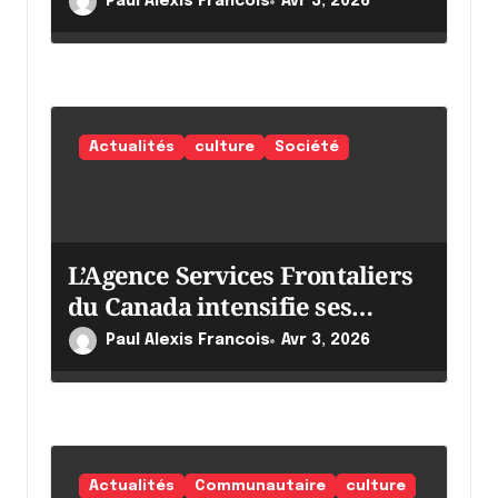
c
Paul Alexis Francois
Avr 3, 2026
l
e
Actualités
culture
Société
L’Agence Services Frontaliers
du Canada intensifie ses
efforts
Paul Alexis Francois
Avr 3, 2026
Actualités
Communautaire
culture