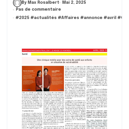
By Max Rosalbert
Mai 2, 2025
Pas de commentaire
#
2025
#
actualités
#
Affaires
#
annonce
#
avril
#
CO