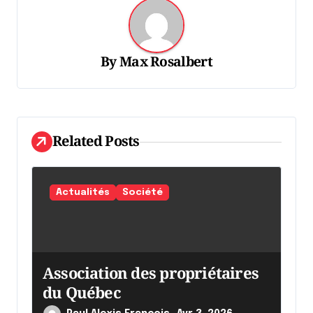
a
t
By
Max Rosalbert
i
o
n
d
Related Posts
e
l
Actualités
Société
'
a
r
Association des propriétaires
t
du Québec
i