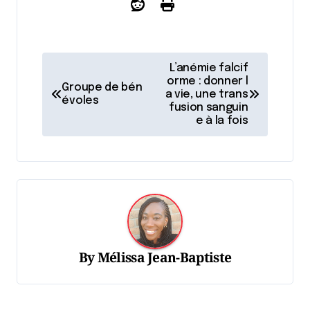
N
L’anémie falcif
a
orme : donner l
Groupe de bén
a vie, une trans
évoles
v
fusion sanguin
e à la fois
i
g
a
t
i
o
By
Mélissa Jean-Baptiste
n
d