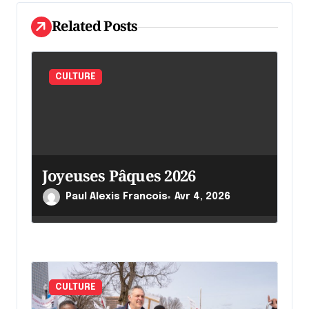
e
l
Related Posts
'
a
CULTURE
r
t
i
c
Joyeuses Pâques 2026
l
Paul Alexis Francois
Avr 4, 2026
e
CULTURE