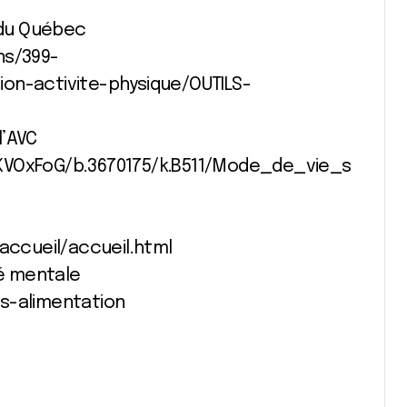
e du Québec
ns/399-
ion-activite-physique/OUTILS-
l’AVC
QKVOxFoG/b.3670175/k.B511/Mode_de_vie_s
ccueil/accueil.html
té mentale
es-alimentation