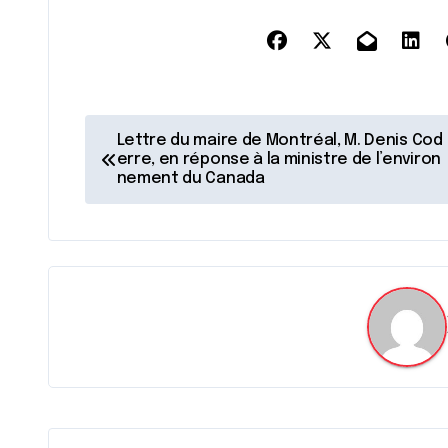
N
Lettre du maire de Montréal, M. Denis Cod
erre, en réponse à la ministre de l’environ
a
nement du Canada
v
i
g
a
t
i