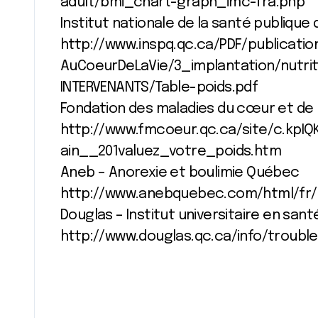
adult/bmi_chart-graph_imc-fra.php
Institut nationale de la santé publiqu
http://www.inspq.qc.ca/PDF/publicatio
AuCoeurDeLaVie/3_implantation/nutrit
INTERVENANTS/Table-poids.pdf
Fondation des maladies du cœur et de 
http://www.fmcoeur.qc.ca/site/c.kpI
ain__201valuez_votre_poids.htm
Aneb – Anorexie et boulimie Québec
http://www.anebquebec.com/html/fr/a
Douglas – Institut universitaire en san
http://www.douglas.qc.ca/info/troubl