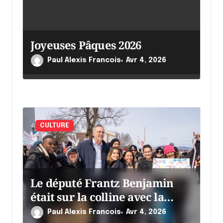
c
l
e
Joyeuses Pâques 2026
Paul Alexis Francois
Avr 4, 2026
CULTURE
Le député Frantz Benjamin
était sur la colline avec la
chaumine
Paul Alexis Francois
Avr 4, 2026