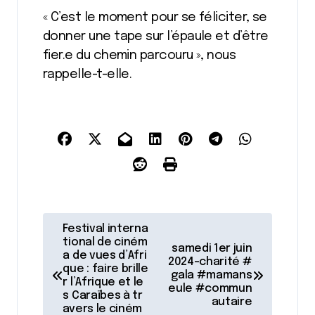
« C’est le moment pour se féliciter, se
donner une tape sur l’épaule et d’être
fier.e du chemin parcouru », nous
rappelle-t-elle.
N
Festival interna
a
tional de ciném
samedi 1er juin
a de vues d’Afri
2024-charité #
v
que : faire brille
gala #mamans
r l’Afrique et le
i
eule #commun
s Caraïbes à tr
autaire
avers le ciném