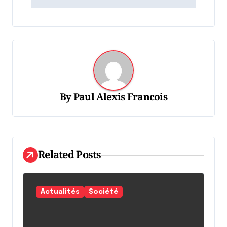
v
i
g
a
t
i
By
Paul Alexis Francois
o
n
d
Related Posts
e
l
'
Actualités
Société
a
r