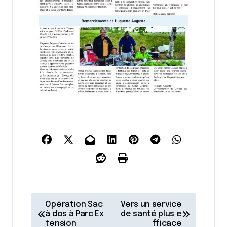
N
Opération Sac
Vers un service
a
à dos à Parc Ex
de santé plus e
tension
fficace