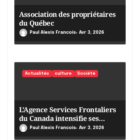
t
Association des propriétaires
i
du Québec
c
Paul Alexis Francois
Avr 3, 2026
l
e
Actualités
culture
Société
L’Agence Services Frontaliers
du Canada intensifie ses
efforts
Paul Alexis Francois
Avr 3, 2026