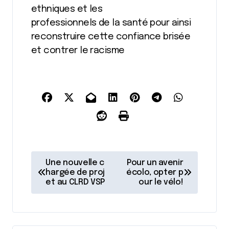
ethniques et les
professionnels de la santé pour ainsi
reconstruire cette confiance brisée
et contrer le racisme
N
Une nouvelle c
Pour un avenir
a
hargée de proj
écolo, opter p
et au CLRD VSP
our le vélo!
v
i
g