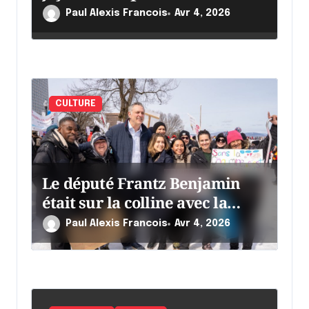
c
Paul Alexis Francois
Avr 4, 2026
l
e
CULTURE
Le député Frantz Benjamin
était sur la colline avec la
chaumine
Paul Alexis Francois
Avr 4, 2026