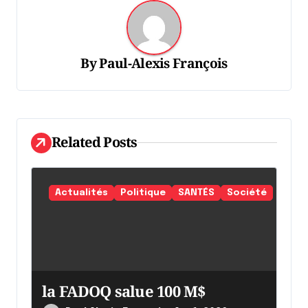
i
o
n
By
Paul-Alexis François
d
e
l
Related Posts
'
a
r
Actualités
Politique
SANTÉS
Société
t
i
c
l
la FADOQ salue 100 M$