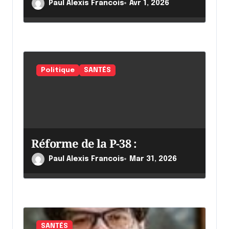
e
Paul Alexis Francois
Avr 1, 2026
Politique
SANTÉS
Réforme de la P-38 :
Paul Alexis Francois
Mar 31, 2026
SANTÉS