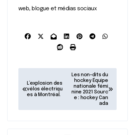
web, blogue et médias sociaux
N
Les non-dits du
a
hockey Équipe
L’explosion des
nationale fémi
vélos électriqu
v
nine 2021 Sourc
es à Montréal.
e : hockey Can
i
ada
g
a
t