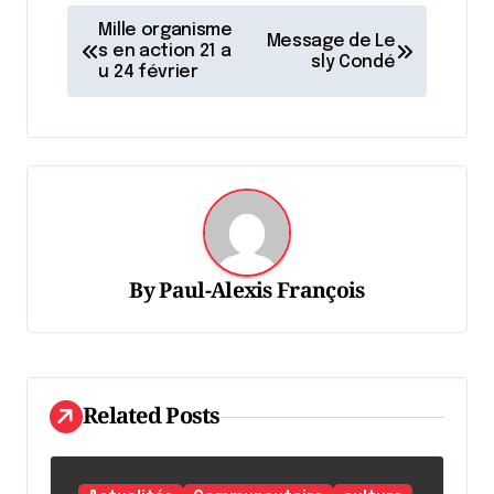
N
Mille organisme
Message de Le
a
s en action 21 a
sly Condé
u 24 février
v
i
g
a
t
i
By
Paul-Alexis François
o
n
d
Related Posts
e
l