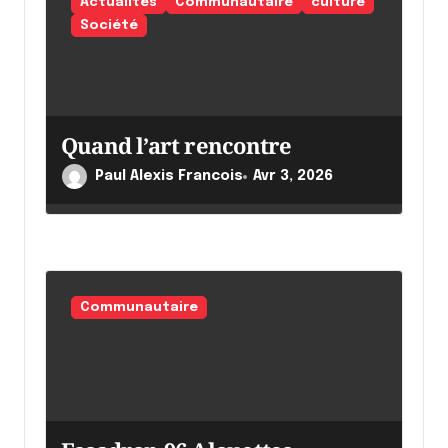
'
Actualités
Communautaire
culture
a
Société
r
t
i
Quand l’art rencontre
c
Paul Alexis Francois
Avr 3, 2026
l
e
Communautaire