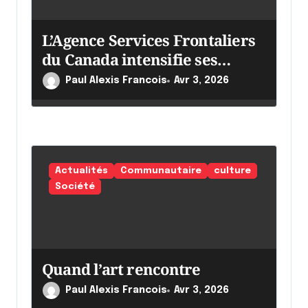
r
L’Agence Services Frontaliers
t
du Canada intensifie ses
i
efforts
c
Paul Alexis Francois
Avr 3, 2026
l
e
Actualités
Communautaire
culture
Société
Quand l’art rencontre
Paul Alexis Francois
Avr 3, 2026