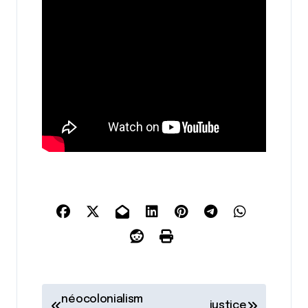
N
néocolonialism
justice