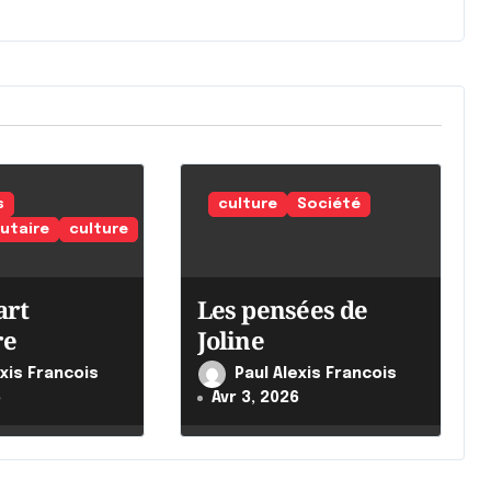
s
culture
Société
taire
culture
art
Les pensées de
re
Joline
exis Francois
Paul Alexis Francois
6
Avr 3, 2026