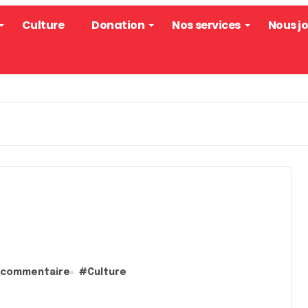
Culture
Donation
Nos services
Nous j
 commentaire
#
Culture