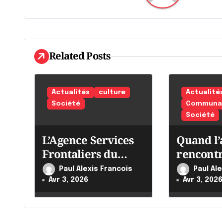
a
t
i
Related Posts
o
n
Actualités
culture
Actualité
Société
Communau
d
Société
e
L’Agence Services
Quand l’
l
Frontaliers du
rencont
Canada intensifie
'
Paul Alexis Francois
Paul Al
ses efforts
Avr 3, 2026
Avr 3, 202
a
r