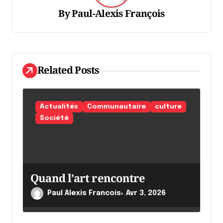
t
By
Paul-Alexis François
i
o
n
d
Related Posts
e
l
Actualités
Communautaire
culture
'
Société
a
r
t
Quand l’art rencontre
i
c
Paul Alexis Francois
Avr 3, 2026
l