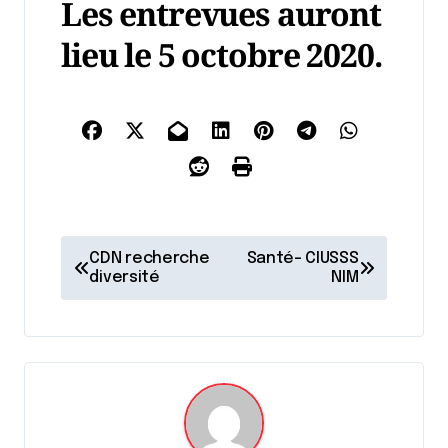
Les entrevues auront
lieu le 5 octobre 2020.
N
CDN recherche
Santé- CIUSSS
a
diversité
NIM
v
i
g
a