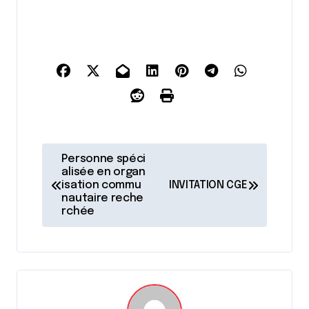
N
Personne spéci
a
alisée en organ
isation commu
INVITATION CGE
v
nautaire reche
rchée
i
g
a
t