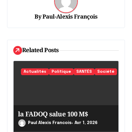
i
o
By
Paul-Alexis François
n
d
e
l
Related Posts
'
a
Actualités
Politique
SANTÉS
Société
r
t
i
c
la FADOQ salue 100 M$
l
Paul Alexis Francois
Avr 1, 2026
e