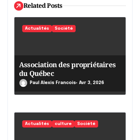
l
Related Posts
'
a
Actualités
Société
r
t
i
Association des propriétaires
c
du Québec
l
Paul Alexis Francois
Avr 3, 2026
e
Actualités
culture
Société