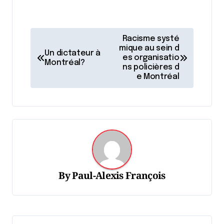
N
Racisme systé
a
mique au sein d
Un dictateur à
es organisatio
Montréal?
v
ns policières d
e Montréal
i
g
a
t
i
o
By
Paul-Alexis François
n
d
e