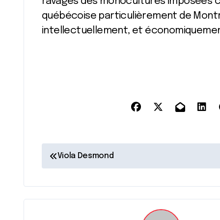
ravages des monocultures imposées ch
québécoise particulièrement de Montréa
intellectuellement, et économiquemen
N
Viola Desmond
a
v
i