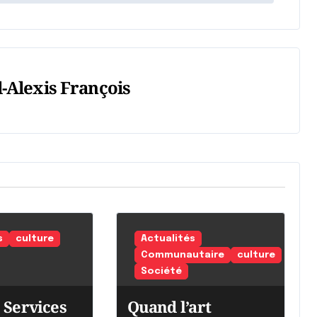
-Alexis François
s
culture
Actualités
Communautaire
culture
Société
 Services
Quand l’art