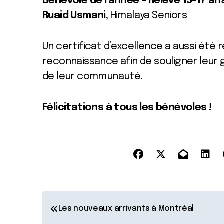
Bénévole de l’année – Relève 13-17 an
Ruaid Usmani
, Himalaya Seniors
Un certificat d’excellence a aussi été 
reconnaissance afin de souligner leur
de leur communauté.
Félicitations à tous les bénévoles !
N
Les nouveaux arrivants à Montréal
a