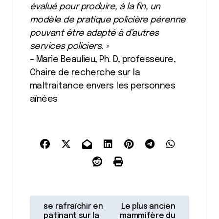
évalué pour produire, à la fin, un
modèle de pratique policière pérenne
pouvant être adapté à d’autres
services policiers. »
– Marie Beaulieu, Ph. D, professeure,
Chaire de recherche sur la
maltraitance envers les personnes
aînées
N
se rafraîchir en
Le plus ancien
patinant sur la
mammifère du