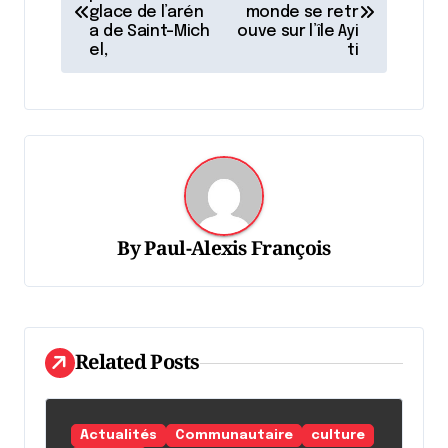
a
glace de l’arén
monde se retr
v
a de Saint-Mich
ouve sur l’île Ayi
el,
ti
i
g
a
t
i
o
By
Paul-Alexis François
n
d
e
l
Related Posts
'
a
Actualités
Communautaire
culture