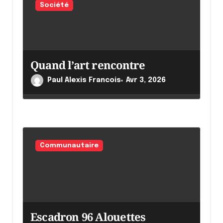
r
Société
t
i
c
Quand l’art rencontre
l
Paul Alexis Francois
Avr 3, 2026
e
Communautaire
Escadron 96 Alouettes