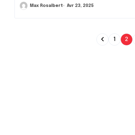
Max Rosalbert
Avr 23, 2025
P
1
2
a
g
i
n
a
t
i