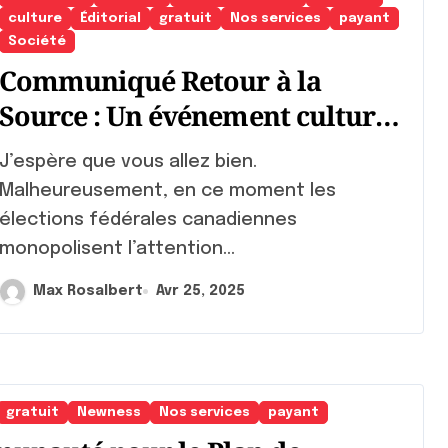
culture
Éditorial
gratuit
Nos services
payant
Société
Communiqué Retour à la
Source : Un événement culturel
et rassembleur
espère que vous allez bien.
Malheureusement, en ce moment les
élections fédérales canadiennes
monopolisent l’attention...
Max Rosalbert
Avr 25, 2025
gratuit
Newness
Nos services
payant