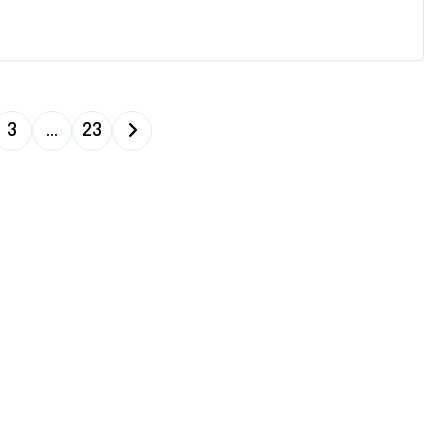
3
…
23