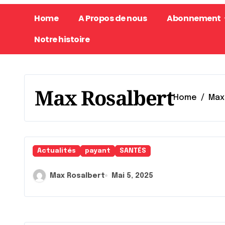
Home
A Propos de nous
Abonnement
Notre histoire
Max Rosalbert
Home
Max
Actualités
payant
SANTÉS
Max Rosalbert
Mai 5, 2025