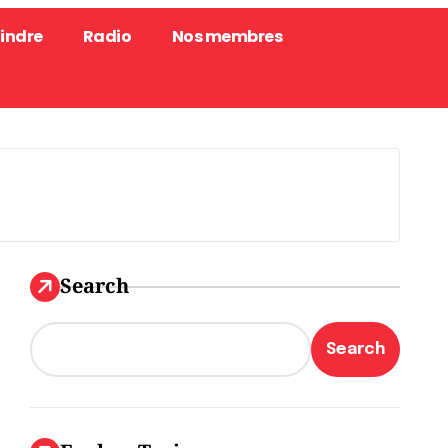
oindre
Radio
Nos membres
Search
Search