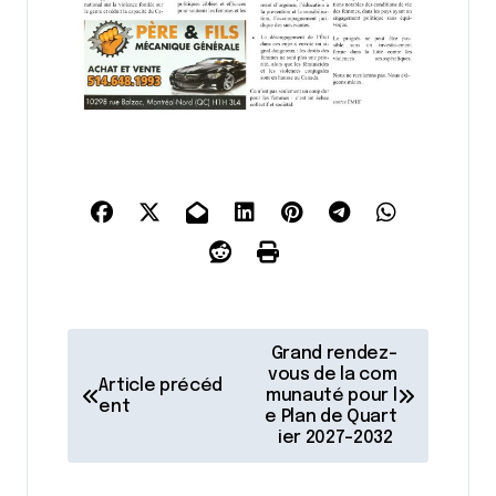
N
Grand rendez-
a
vous de la com
Article précéd
munauté pour l
ent
v
e Plan de Quart
ier 2027-2032
i
g