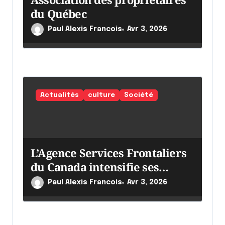
c
du Québec
l
Paul Alexis Francois
Avr 3, 2026
e
Actualités
culture
Société
L’Agence Services Frontaliers
du Canada intensifie ses
efforts
Paul Alexis Francois
Avr 3, 2026