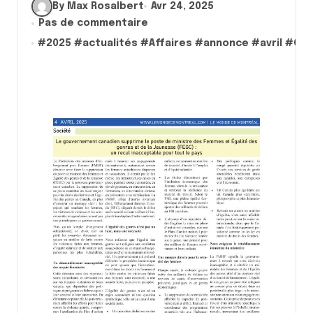
By Max Rosalbert
Avr 24, 2025
Pas de commentaire
#
2025
#
actualités
#
Affaires
#
annonce
#
avril
#
CO