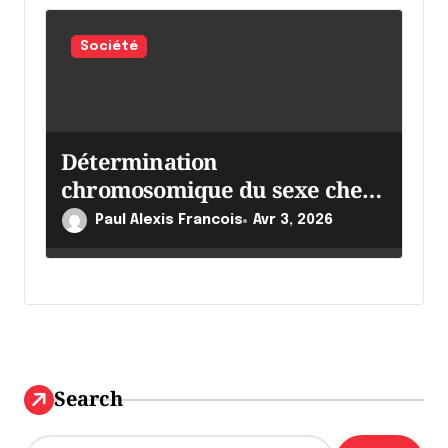
Société
Détermination
chromosomique du sexe chez
l’être humain :
Paul Alexis Francois
Avr 3, 2026
Search