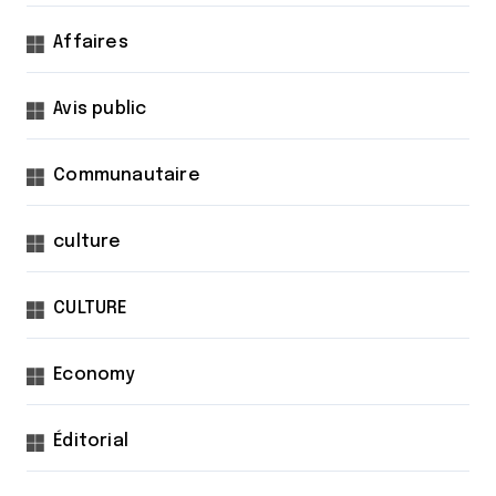
d
Affaires
e
s
Avis public
p
u
Communautaire
b
l
culture
i
c
CULTURE
a
t
Economy
i
Éditorial
o
n