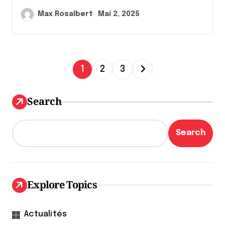
Max Rosalbert
Mai 2, 2025
P
1
2
3
a
g
Search
i
n
Search
a
t
i
Explore Topics
o
n
Actualités