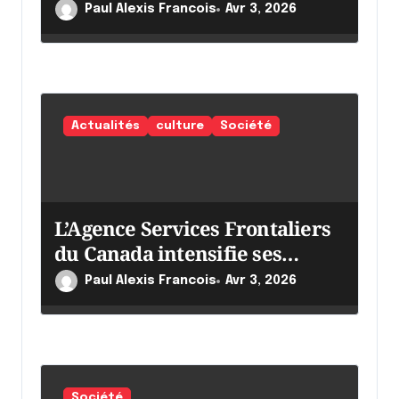
c
Paul Alexis Francois
Avr 3, 2026
l
e
Actualités
culture
Société
L’Agence Services Frontaliers
du Canada intensifie ses
efforts
Paul Alexis Francois
Avr 3, 2026
Société