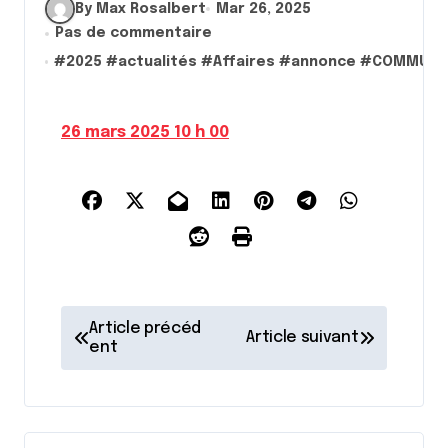
By Max Rosalbert
Mar 26, 2025
Pas de commentaire
#
2025
#
actualités
#
Affaires
#
annonce
#
COMMUNA
26 mars 2025 10 h 00
N
Article précéd
Article suivant
a
ent
v
i