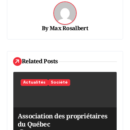
g
a
t
By
Max Rosalbert
i
o
n
d
Related Posts
e
l
Actualités
Société
'
a
r
Association des propriétaires
t
du Québec
i