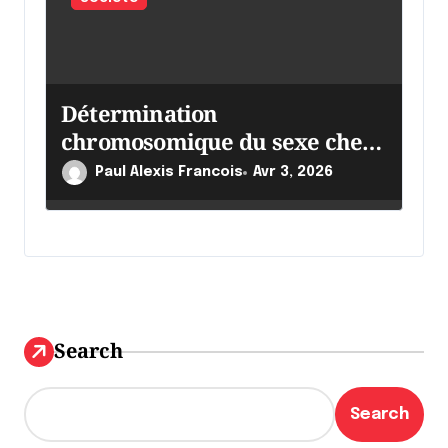
Détermination
chromosomique du sexe chez
l’être humain :
Paul Alexis Francois
Avr 3, 2026
Search
Search