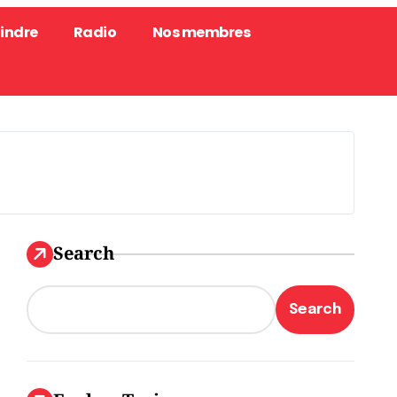
oindre
Radio
Nos membres
Search
Search