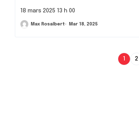
18 mars 2025 13 h 00
Max Rosalbert
Mar 18, 2025
P
1
2
a
g
i
n
a
t