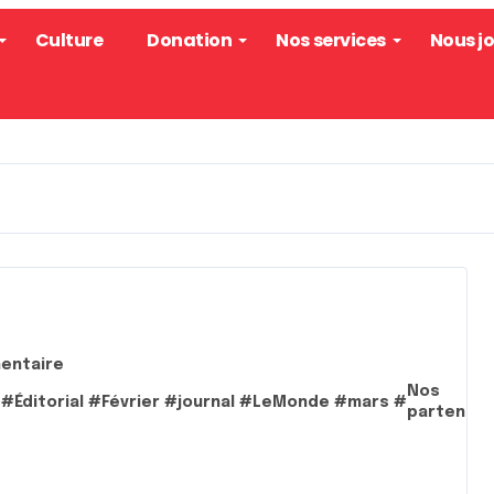
Culture
Donation
Nos services
Nous j
entaire
Nos
#
Éditorial
#
Février
#
journal
#
LeMonde
#
mars
#
partenair