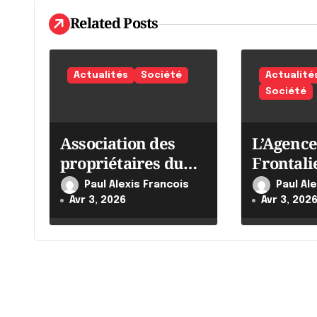
i
Related Posts
o
n
Actualités
Société
Actualité
d
Société
e
Association des
L’Agence
l
propriétaires du
Frontali
'
Québec
Canada i
Paul Alexis Francois
Paul Al
ses effor
a
Avr 3, 2026
Avr 3, 202
r
t
i