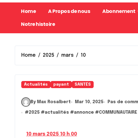
Home
A Propos de nous
Abonnement
Notre histoire
Home
2025
mars
10
Actualités
payant
SANTÉS
By Max Rosalbert
Mar 10, 2025
Pas de comm
#
2025
#
actualités
#
annonce
#
COMMUNAUTAIRE
10 mars 2025 10 h 00