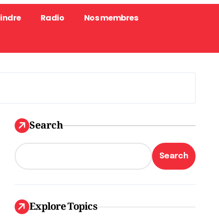
oindre
Radio
Nos membres
Search
Search
#
Santé
es
Explore Topics