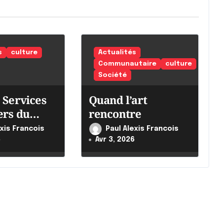
s
culture
Actualités
Communautaire
culture
Société
 Services
Quand l’art
ers du
rencontre
ntensifie
exis Francois
Paul Alexis Francois
ts
6
Avr 3, 2026