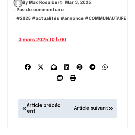
By Max Rosalbert
Mar 3, 2025
Pas de commentaire
#
2025
#
actualités
#
annonce
#
COMMUNAUTAIRE
#
C
3 mars 2025 10 h 00
N
Article précéd
Article suivant
a
ent
v
i