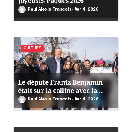
Joyeuses Pâques 2026
i
c
Paul Alexis Francois
Avr 4, 2026
l
e
CULTURE
Le député Frantz Benjamin
était sur la colline avec la
chaumine
Paul Alexis Francois
Avr 4, 2026