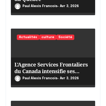
i
c
Paul Alexis Francois
Avr 3, 2026
l
e
Actualités
culture
Société
L’Agence Services Frontaliers
du Canada intensifie ses
efforts
Paul Alexis Francois
Avr 3, 2026