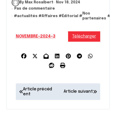
By Max Rosalbert
Nov 18, 2024
Pas de commentaire
Nos
#
actualités
#
Affaires
#
Éditorial
#
#
no
partenaires
NOVEMBRE-2024-3
Télécharger
N
Article précéd
Article suivant
a
ent
v
i