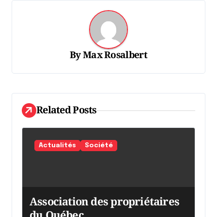
g
a
t
By
Max Rosalbert
i
o
n
d
Related Posts
e
l
Actualités
Société
'
a
r
Association des propriétaires
t
du Québec