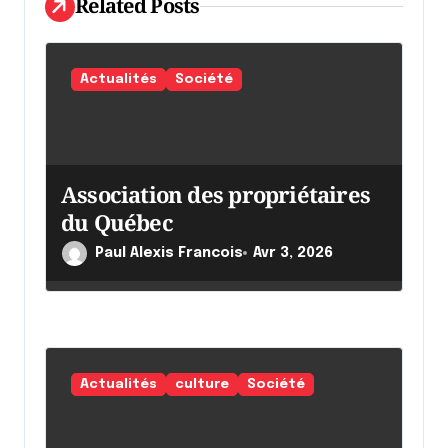
Related Posts
e
l
'
Actualités
Société
a
r
t
Association des propriétaires
i
du Québec
c
Paul Alexis Francois
Avr 3, 2026
l
e
Actualités
culture
Société