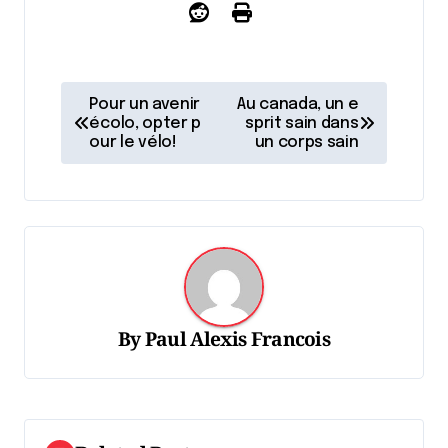
N
Pour un avenir
Au canada, un e
a
écolo, opter p
sprit sain dans
our le vélo!
un corps sain
v
i
g
a
t
i
By
Paul Alexis Francois
o
n
d