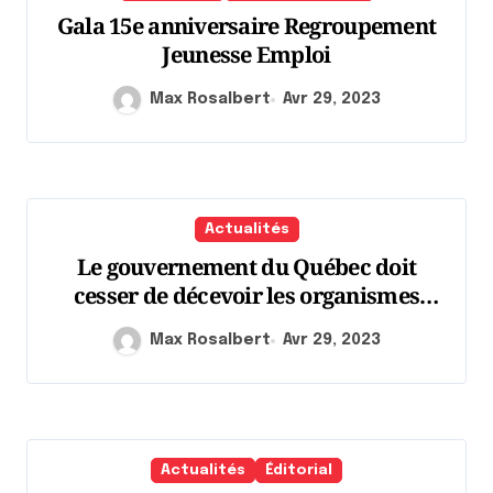
Gala 15e anniversaire Regroupement
Jeunesse Emploi
Max Rosalbert
Avr 29, 2023
Actualités
Le gouvernement du Québec doit
cesser de décevoir les organismes
communautaires
Max Rosalbert
Avr 29, 2023
autonomes du domaine de la santé et
des services sociaux
Actualités
Éditorial