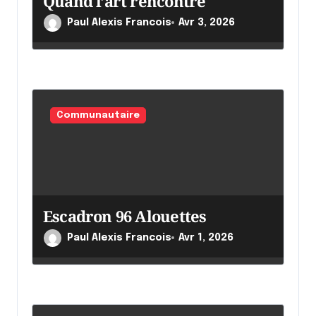
Quand l’art rencontre
c
Paul Alexis Francois
Avr 3, 2026
l
e
Communautaire
Escadron 96 Alouettes
Paul Alexis Francois
Avr 1, 2026