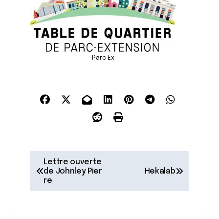
Parc Ex
N
Lettre ouverte
a
de Johnley Pier
Hekalab
re
v
i