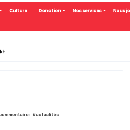
Culture
Donation
Nos services
Nous j
akh
 commentaire
#
actualités