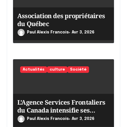
c
Association des propriétaires
l
du Québec
e
Paul Alexis Francois
Avr 3, 2026
Actualités
culture
Société
L’Agence Services Frontaliers
du Canada intensifie ses
efforts
Paul Alexis Francois
Avr 3, 2026