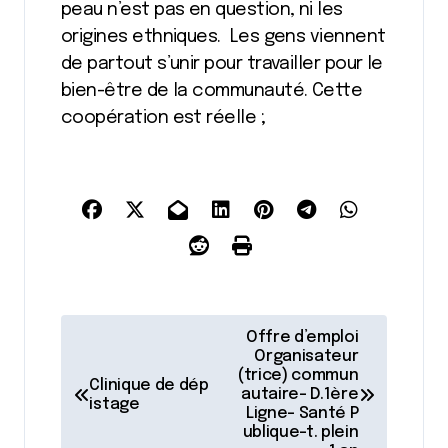
peau n’est pas en question, ni les
origines ethniques. Les gens viennent
de partout s’unir pour travailler pour le
bien-être de la communauté. Cette
coopération est réelle ;
N
Offre d’emploi
a
Organisateur
(trice) commun
Clinique de dép
v
autaire- D.1ère
istage
Ligne- Santé P
i
ublique-t. plein