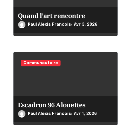
i
c
Quand l’art rencontre
l
Paul Alexis Francois
Avr 3, 2026
e
Communautaire
Escadron 96 Alouettes
Paul Alexis Francois
Avr 1, 2026