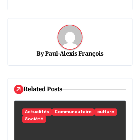
g
a
t
i
o
By
Paul-Alexis François
n
d
e
l
Related Posts
'
a
Actualités
Communautaire
culture
r
Société
t