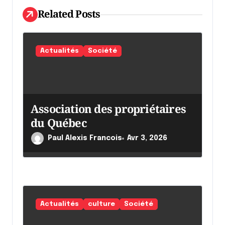
l
Related Posts
'
a
Actualités
Société
r
t
i
Association des propriétaires
c
du Québec
l
Paul Alexis Francois
Avr 3, 2026
e
Actualités
culture
Société