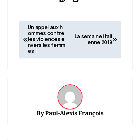
N
Un appel aux h
a
ommes contre
La semaine itali
les violences e
enne 2019
v
nvers les femm
es !
i
g
a
t
i
o
By
Paul-Alexis François
n
d
e