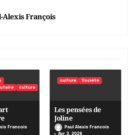
-Alexis François
s
culture
Société
taire
culture
art
Les pensées de
re
Joline
exis Francois
Paul Alexis Francois
6
Avr 3, 2026