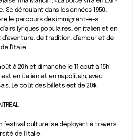
ise Tina Mancini, « La Dolce Vita en Exil »
. Se déroulant dans les années 1950,
bre le parcours des immigrant-e-s
irs lyriques populaires, en italien et en
t d’aventure, de tradition, d’amour et de
 l’Italie.
oût à 20h et dimanche le 11 août à 15h.
 est en italien et en napolitain, avec
is. Le coût des billets est de 20$.
ONTRÉAL
 festival culturel se déployant à travers
sité de l’Italie.