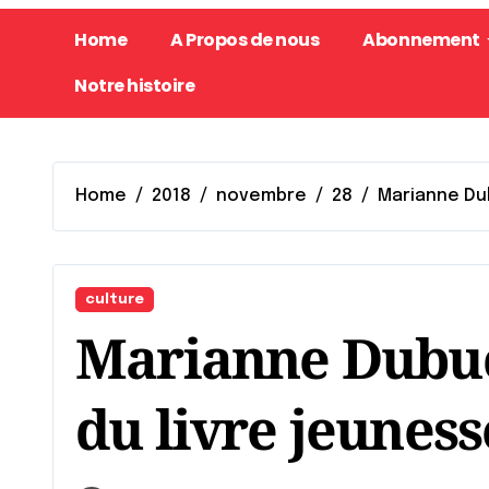
Home
A Propos de nous
Abonnement
Notre histoire
Home
2018
novembre
28
Marianne Dub
culture
Marianne Dubuc 
du livre jeuness